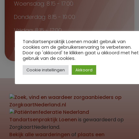
Woensdag: 8:15 - 17:00
Donderdag: 8:15 - 19:00
Vrijdag: 8:15 - 17:00
Tandartsenpraktijk Loenen maakt gebruik van
Telefonisch bereikbaar van 08:30 – 10:10,
cookies om de gebruikerservaring te verbeteren.
10:30 – 12:30 en 13:30 – 16:00.
Door op 'akkoord' te klikken gaat u akkoord met het
gebruik van de cookies.
Cookie instellingen
Akkoord
Tandartsenpraktijk Loenen
is gewaardeerd op
ZorgkaartNederland.
Bekijk alle waarderingen
of
plaats een