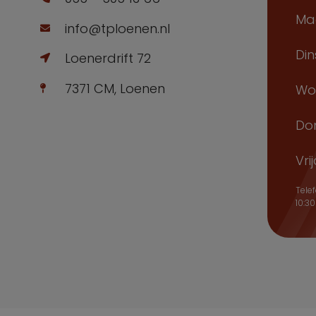
Maa
info@tploenen.nl
Din
Loenerdrift 72
7371 CM, Loenen
Woe
Don
Vri
Tele
10:30