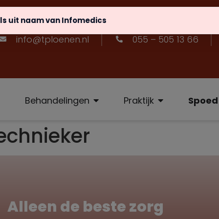
s uit naam van Infomedics
info@tploenen.nl
055 – 505 13 66
Behandelingen
Praktijk
Spoed
echnieker
Alleen de beste zorg