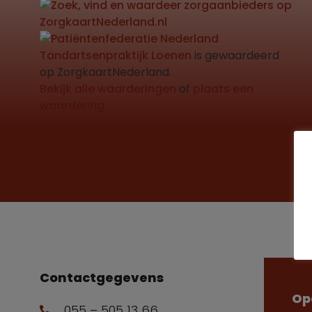
Tandartsenpraktijk Loenen
is gewaardeerd
op ZorgkaartNederland.
Bekijk alle waarderingen
of
plaats een
waardering
Contactgegevens
Op
055 – 505 13 66