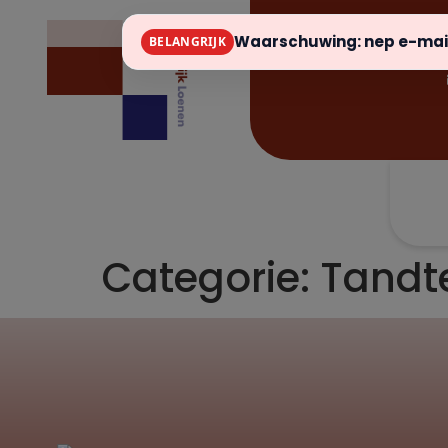
Waarschuwing: nep e-mail
BELANGRIJK
Categorie:
Tandt