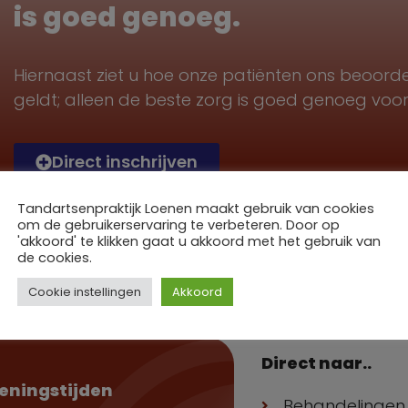
is goed genoeg.
Hiernaast ziet u hoe onze patiënten ons beoord
geldt; alleen de beste zorg is goed genoeg voor
Direct inschrijven
Tandartsenpraktijk Loenen maakt gebruik van cookies
om de gebruikerservaring te verbeteren. Door op
'akkoord' te klikken gaat u akkoord met het gebruik van
de cookies.
Cookie instellingen
Akkoord
Direct naar..
eningstijden
Behandelingen