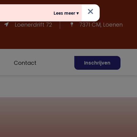
×
Lees meer ▾
Loenerdrift 72
7371 CM, Loenen
Contact
Inschrijven