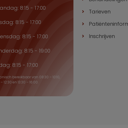
ndag: 8:15 - 17:00
Tarieven
sdag: 8:15 - 17:00
Patiënteninfor
Inschrijven
nsdag: 8:15 - 17:00
derdag: 8:15 - 19:00
jdag: 8:15 - 17:00
fonisch bereikbaar van 08:30 – 10:10,
 – 12:30 en 13:30 – 16:00.